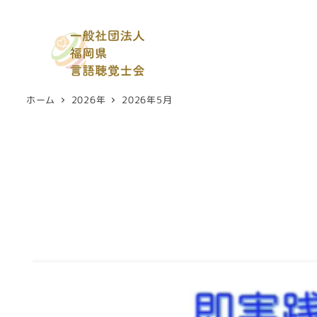
メ
イ
ン
コ
ン
ホーム
2026年
2026年5月
テ
ン
ツ
へ
移
動