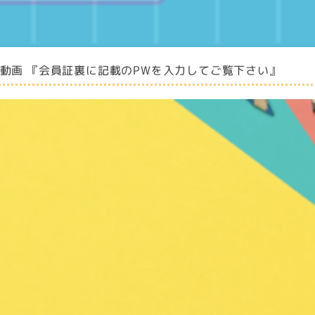
員限定動画 『会員証裏に記載のPWを入力してご覧下さい』