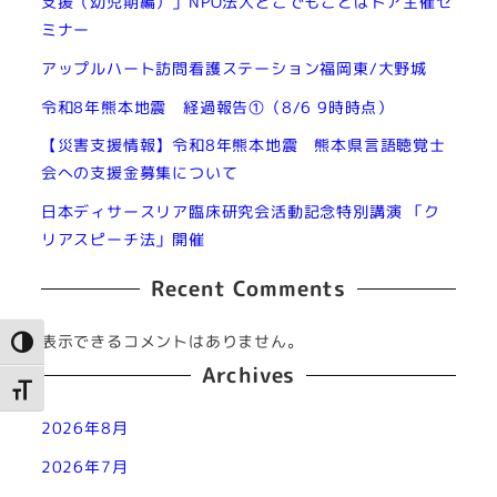
支援（幼児期編）」NPO法人どこでもことばドア主催セ
ミナー
アップルハート訪問看護ステーション福岡東/大野城
令和8年熊本地震 経過報告①（8/6 9時時点）
【災害支援情報】令和8年熊本地震 熊本県言語聴覚士
会への支援金募集について
日本ディサースリア臨床研究会活動記念特別講演 「ク
リアスピーチ法」開催
Recent Comments
表示できるコメントはありません。
高コントラストに切り替え
Archives
文字サイズを切り替え
2026年8月
2026年7月