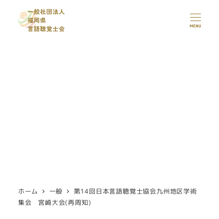
メ
イ
MENU
ン
コ
ン
テ
ン
ツ
へ
移
動
ホーム
一般
第14回日本言語聴覚士協会九州地区学術
集会 宮崎大会(再周知)