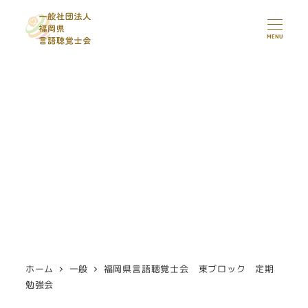
メ
イ
MENU
ン
コ
ン
テ
ン
ツ
へ
移
動
ホーム
一般
福岡県言語聴覚士会 東ブロック 定期
勉強会