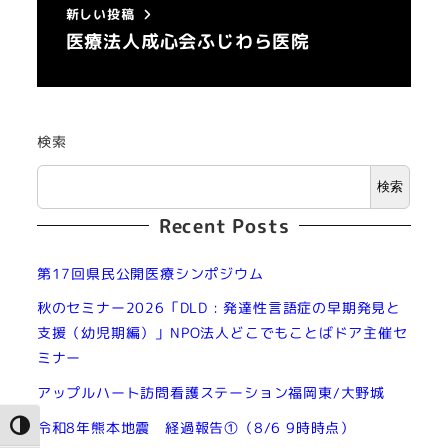
新しい投稿
医療法人成心会ふじわら医院
検索
検索
Recent Posts
第17回県民公開医療シンポジウム
秋のセミナー2026「DLD : 発達性言語症の早期発見と
支援（幼児期編）」NPO法人どこでもことばドア主催セ
ミナー
アップルハート訪問看護ステーション福岡東/大野城
令和8年熊本地震 経過報告①（8/6 9時時点）
高コントラストに切り替え