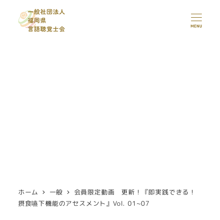
メ
イ
MENU
ン
コ
ン
テ
ン
ツ
へ
移
動
ホーム
一般
会員限定動画 更新！『即実践できる！
摂食嚥下機能のアセスメント』Vol. 01~07