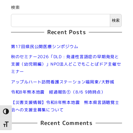
検索
検索
Recent Posts
第17回県民公開医療シンポジウム
秋のセミナー2026「DLD : 発達性言語症の早期発見と
支援（幼児期編）」NPO法人どこでもことばドア主催セ
ミナー
アップルハート訪問看護ステーション福岡東/大野城
令和8年熊本地震 経過報告①（8/6 9時時点）
【災害支援情報】令和8年熊本地震 熊本県言語聴覚士
会への支援金募集について
高コントラストに切り替え
Recent Comments
文字サイズを切り替え