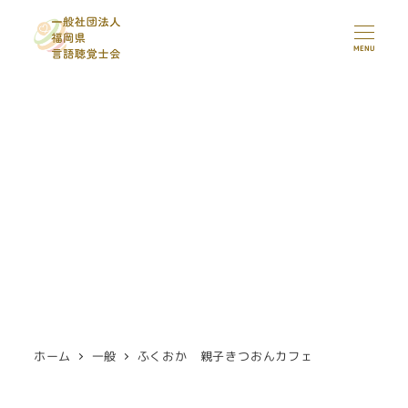
メ
イ
MENU
ン
コ
ン
テ
ン
ツ
へ
移
動
ホーム
一般
ふくおか 親子きつおんカフェ