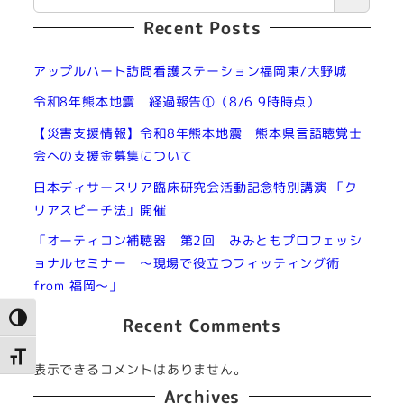
Recent Posts
アップルハート訪問看護ステーション福岡東/大野城
令和8年熊本地震 経過報告①（8/6 9時時点）
【災害支援情報】令和8年熊本地震 熊本県言語聴覚士
会への支援金募集について
日本ディサースリア臨床研究会活動記念特別講演 「ク
リアスピーチ法」開催
「オーティコン補聴器 第2回 みみともプロフェッシ
ョナルセミナー ～現場で役立つフィッティング術
from 福岡～」
高コントラストに切り替え
Recent Comments
文字サイズを切り替え
表示できるコメントはありません。
Archives